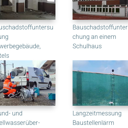
uschadstoffuntersu
Bauschadstoffunte
ung
chung an einem
werbegebäude,
Schulhaus
tels
und- und
Langzeitmessung
ellwasserüber-
Baustellenlärm