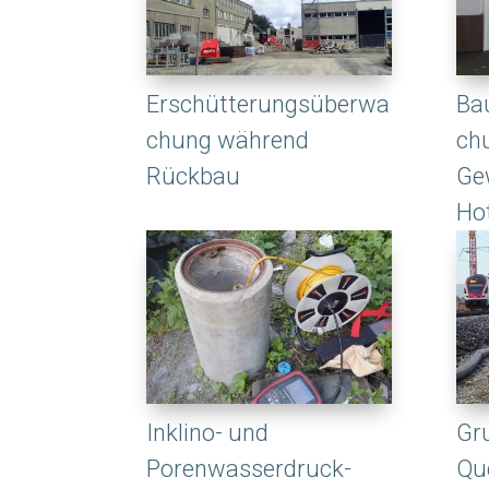
Erschütterungsüberwa
Ba
chung während
ch
Rückbau
Ge
Ho
Inklino- und
Gr
Porenwasserdruck-
Qu