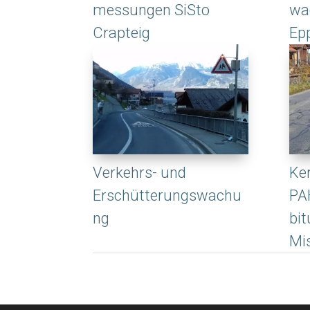
messungen SiSto
wa
Crapteig
Ep
Verkehrs- und
Ke
Erschütterungswachu
PA
ng
bi
Mi