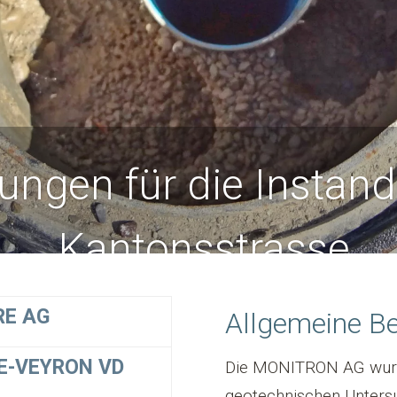
ungen für die Instan
Kantonsstrasse
RE AG
Allgemeine B
E-VEYRON VD
Die MONITRON AG wurd
geotechnischen Unters