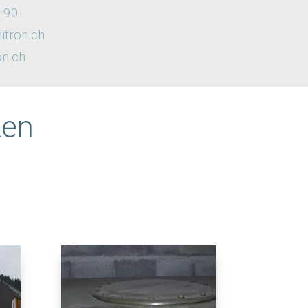
 90
tron.ch
n.ch
zen