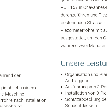
RC 116» in Chavannes
durchzuführen und Pie
bestehenden Strasse zu
Piezometerrohre mit a
ausgestattet, um den G
während zwei Monaten
Unsere Leist
Organisation und Pla
während den
Auftraggeber
Ausführung von 3 R
g in abschüssigem
Installation von 3 P
ine Maschine
Schutzabdeckung der
rohre nach Installation
Schachtdeckeln
Kernbohrung