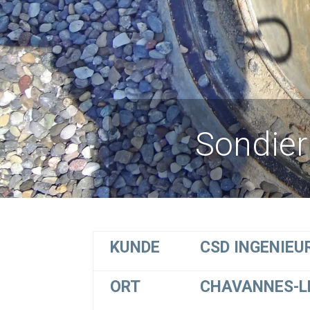
Sondier
KUNDE
CSD INGENIEU
ORT
CHAVANNES-L