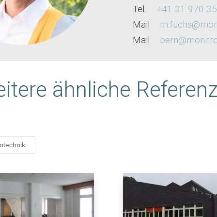
Tel.
+41 31 970 35
Mail
m.fuchs@moni
Mail
bern@monitro
itere ähnliche Referen
otechnik