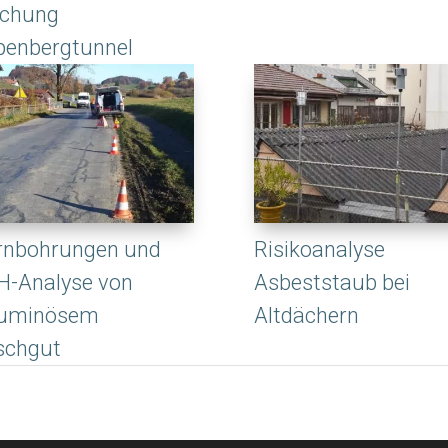
chung
penbergtunnel
rnbohrungen und
Risikoanalyse
H-Analyse von
Asbeststaub bei
tuminösem
Altdächern
schgut