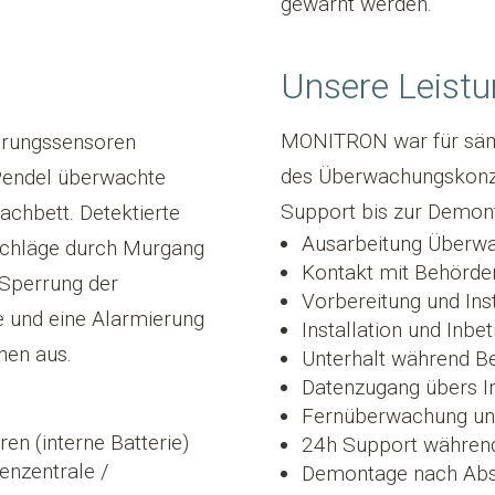
gewarnt werden.
Unsere Leist
MONITRON war für sämt
terungssensoren
des Überwachungskonzep
 Pendel überwachte
Support bis zur Demont
chbett. Detektierte
Ausarbeitung Überw
chläge durch Murgang
Kontakt mit Behörde
 Sperrung der
Vorbereitung und Inst
e und eine Alarmierung
Installation und Inbe
nen aus.
Unterhalt während Be
Datenzugang übers In
Fernüberwachung u
n (interne Batterie)
24h Support während
enzentrale /
Demontage nach Ab