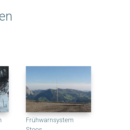
zen
m
Frühwarnsystem
Stoos