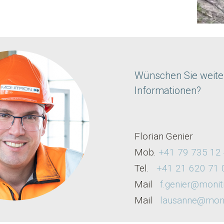
Wünschen Sie weite
Informationen?
Florian Genier
Mob.
+41 79 735 12
Tel.
+41 21 620 71 
Mail
f.genier@monit
M
ail
lausanne@moni