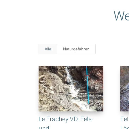
We
Alle
Naturgefahren
Le Frachey VD: Fels-
Fe
und
Läg