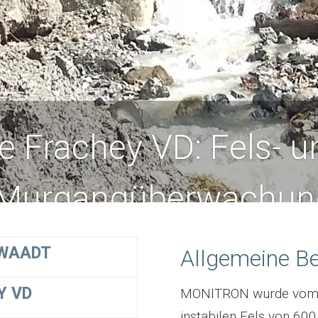
e Frachey VD: Fels- u
Murgangüberwachun
 WAADT
Allgemeine B
Y VD
MONITRON wurde vom K
instabilen Fels von 60