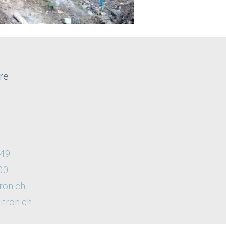
re
 49
00
ron.ch
tron.ch