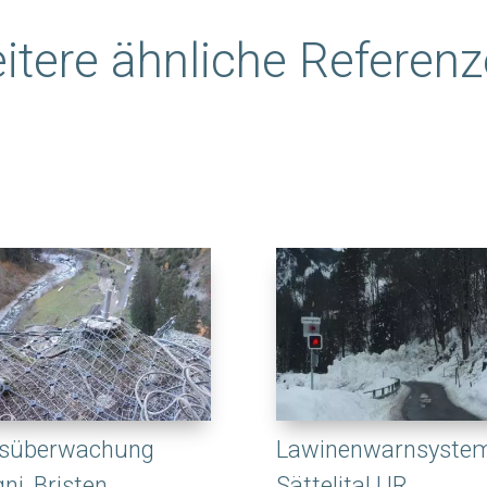
itere ähnliche Referen
lsüberwachung
Lawinenwarnsyste
ni, Bristen
Sättelital UR