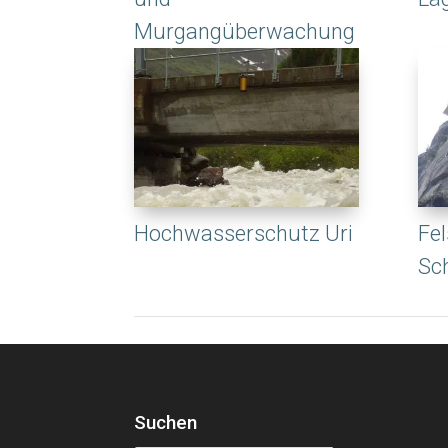
Murgangüberwachung
Hochwasserschutz Uri
Fel
Sc
Suchen