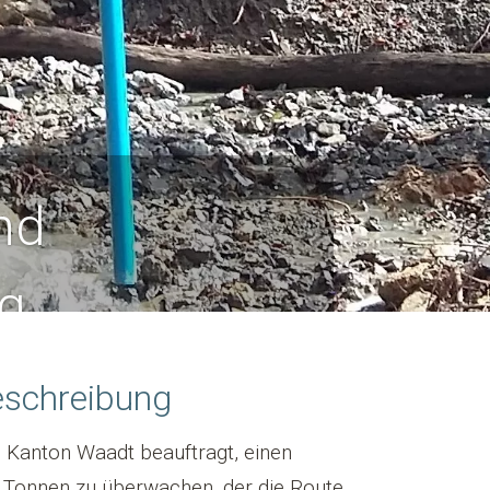
nd
g
eschreibung
anton Waadt beauftragt, einen
0 Tonnen zu überwachen, der die Route