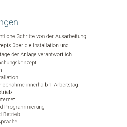
ungen
liche Schritte von der Ausarbeitung
ts über die Installation und
age der Anlage verantwortlich.
achungskonzept
n
allation
triebnahme innerhalb 1 Arbeitstag
trieb
ternet
nd Programmierung
 Betrieb
sprache