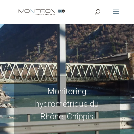
Monitoring
hydrométrique du
Rhône, Chippis