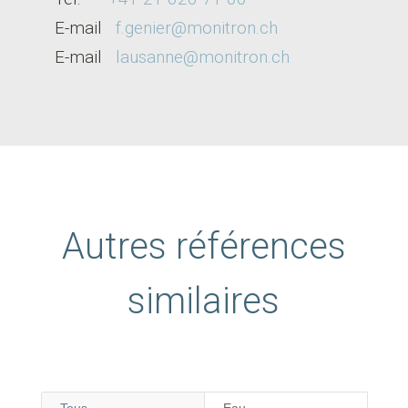
E-mail
f.genier@monitron.ch
E-m
ail
lausanne@monitron.ch
Autres références
similaires