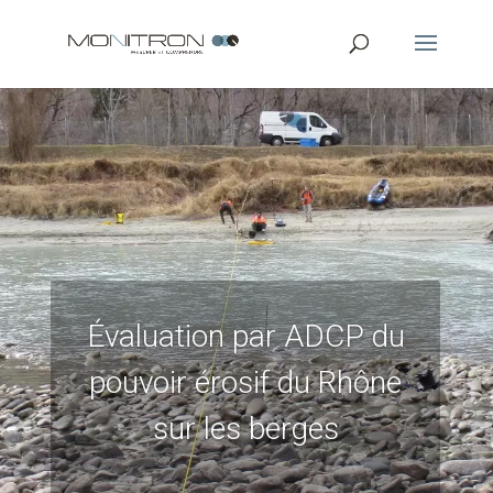
Évaluation par ADCP du
pouvoir érosif du Rhône
sur les berges