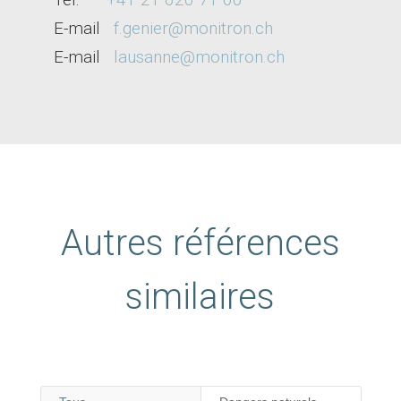
E-mail
f.genier@monitron.ch
E-m
ail
lausanne@monitron.ch
Autres références
similaires