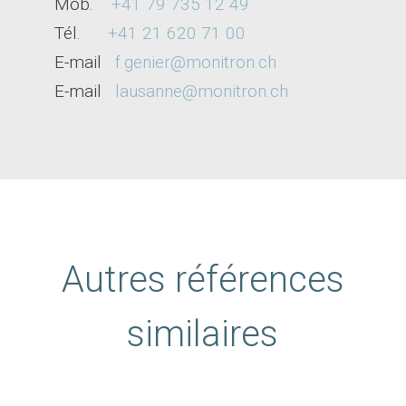
Mob.
+41 79 735 12 49
Tél.
+41 21 620 71 00
E-mail
f.genier@monitron.ch
E-m
ail
lausanne@monitron.ch
Autres références
similaires